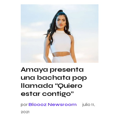
Amaya presenta
una bachata pop
llamada “Quiero
estar contigo”
por
Bloooz Newsroom
julio 11,
2021