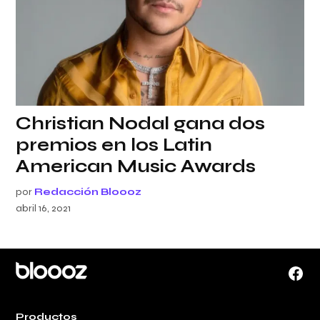
Christian Nodal gana dos
premios en los Latin
American Music Awards
por
Redacción Bloooz
abril 16, 2021
Face
Productos