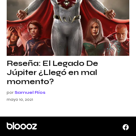
Reseña: El Legado De
Júpiter ¿Llegó en mal
momento?
por
Samuel Ríos
mayo 10, 2021
Face