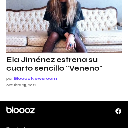
Ela Jiménez estrena su
cuarto sencillo "Veneno"
por
Bloooz Newsroom
octubre 25, 2021
Face