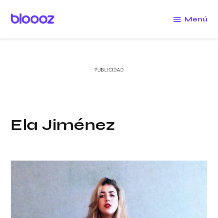
Saltar
al
Menú
Bloooz
contenido
Ela Jiménez