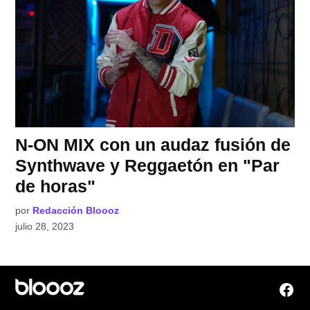
N-ON MIX con un audaz fusión de
Synthwave y Reggaetón en "Par
de horas"
por
Redacción Bloooz
julio 28, 2023
Face