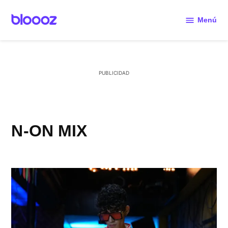
Saltar
al
Menú
Bloooz
contenido
N-ON MIX