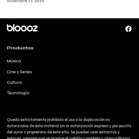
diciembre 27, 2020
Face
Productos
Música
Cine y Series
Cultura
Tecnología
Queda estrictamente prohibido el uso o la duplicación no
autorizados de este material sin la autorización expresa y por escrito
del autor o propietario de este sitio. Se pueden usar extractos y
enlaces, siempre que se otorgue el crédito completo y claro a
Bloooz