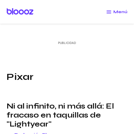
Saltar
al
Menú
Bloooz
contenido
Pixar
Ni al infinito, ni más allá: El
fracaso en taquillas de
"Lightyear"