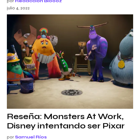
por
Redacción Bloooz
julio 4, 2022
Reseña: Monsters At Work,
Disney intentando ser Pixar
por
Samuel Ríos