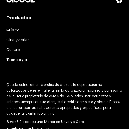
Face
Productos
Música
Cine y Series
Cultura
Tecnología
Queda estrictamente prohibido el uso o la duplicación no
autorizados de este material sin la autorización expresa y por escrito
del autor o propietario de este sitio. Se pueden usar extractos y
enlaces, siempre que se otorgue el crédito completo y claro a
Bloooz
o al autor, con las instrucciones apropiadas y específicas para
acceder al contenido original.
© 2026 Bloooz es una Marca de Unverge Corp.
Impulsado por Newspack