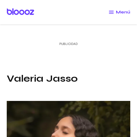
Saltar
al
Menú
Bloooz
contenido
Valeria Jasso