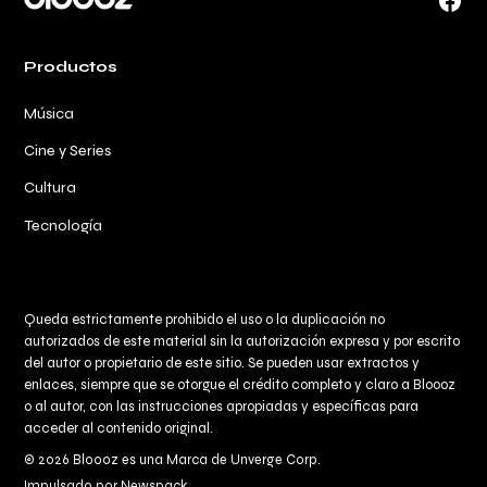
Face
Productos
Música
Cine y Series
Cultura
Tecnología
Queda estrictamente prohibido el uso o la duplicación no
autorizados de este material sin la autorización expresa y por escrito
del autor o propietario de este sitio. Se pueden usar extractos y
enlaces, siempre que se otorgue el crédito completo y claro a
Bloooz
o al autor, con las instrucciones apropiadas y específicas para
acceder al contenido original.
© 2026 Bloooz es una Marca de Unverge Corp.
Impulsado por Newspack