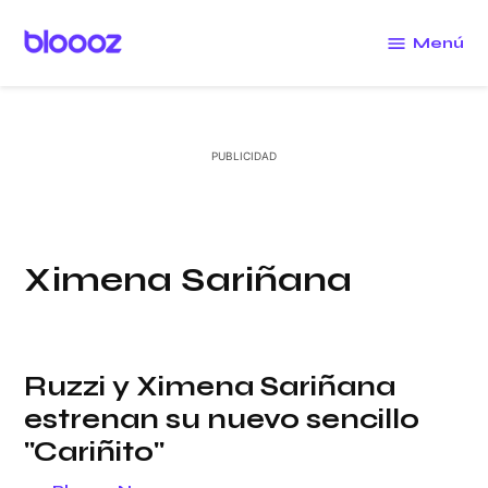
Saltar
al
Menú
Bloooz
contenido
Ximena Sariñana
Ruzzi y Ximena Sariñana
estrenan su nuevo sencillo
"Cariñito"