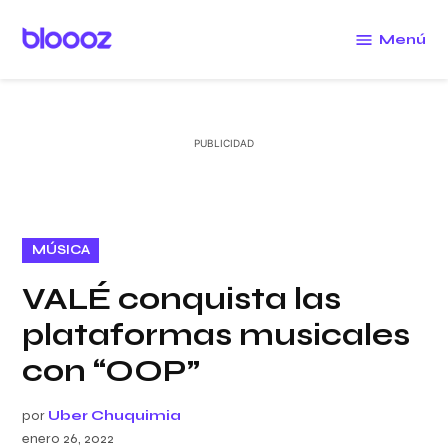
Saltar
al
Menú
Bloooz
contenido
PUBLICADO
MÚSICA
EN
VALÉ conquista las
plataformas musicales
con “OOP”
por
Uber Chuquimia
enero 26, 2022