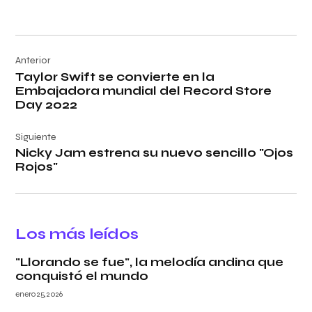
Navegación
Anterior
de
Taylor Swift se convierte en la
entradas
Embajadora mundial del Record Store
Day 2022
Siguiente
Nicky Jam estrena su nuevo sencillo "Ojos
Rojos"
Los más leídos
"Llorando se fue", la melodía andina que
conquistó el mundo
enero 25, 2026