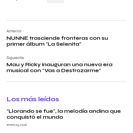
Navegación
Anterior
de
NUNNE trasciende fronteras con su
entradas
primer álbum "La Selenita"
Siguiente
Mau y Ricky inauguran una nueva era
musical con "Vas a Destrozarme"
Los más leídos
"Llorando se fue", la melodía andina que
conquistó el mundo
enero 25, 2026