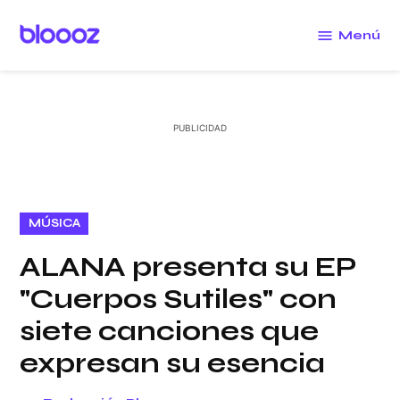
Saltar
al
Menú
Bloooz
contenido
PUBLICADO
MÚSICA
EN
ALANA presenta su EP
"Cuerpos Sutiles" con
siete canciones que
expresan su esencia