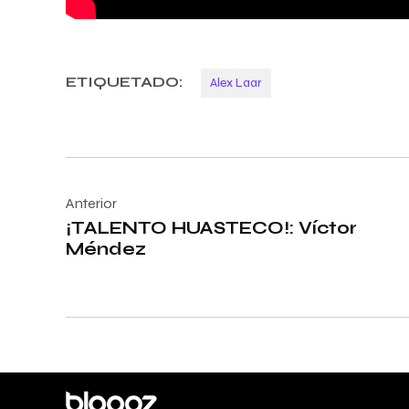
ETIQUETADO:
Alex Laar
Navegación
de
Anterior
¡TALENTO HUASTECO!: Víctor
entradas
Méndez