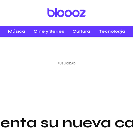
Música
Cine y Series
Cultura
Tecnología
senta su nueva c