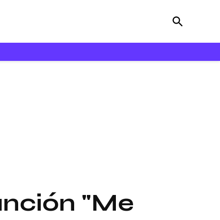
Open
Bloooz
Search
anción "Me