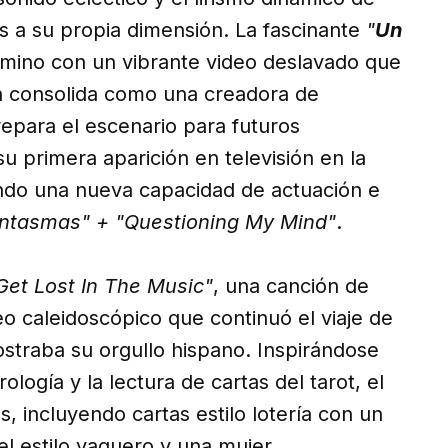
 a su propia dimensión. La fascinante
"
Un
amino con un vibrante video deslavado que
 la consolida como una creadora de
repara el escenario para futuros
 primera aparición en televisión en la
do una nueva capacidad de actuación e
ntasmas" + "Questioning My Mind"
.
Get Lost In The Music"
, una canción de
o caleidoscópico que continuó el viaje de
straba su orgullo hispano. Inspirándose
logía y la lectura de cartas del tarot, el
s, incluyendo cartas estilo lotería con un
 el estilo vaquero y una mujer