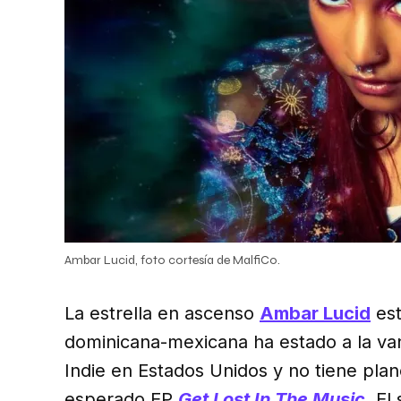
Ambar Lucid, foto cortesía de MalfiCo.
La estrella en ascenso
Ambar Lucid
est
dominicana-mexicana ha estado a la vang
Indie en Estados Unidos y no tiene pla
esperado EP
Get Lost In The Music
. El