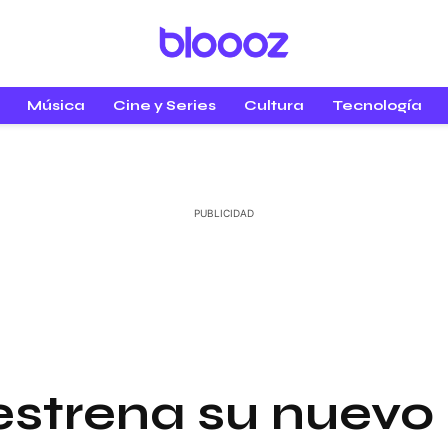
Música
Cine y Series
Cultura
Tecnología
strena su nuevo 