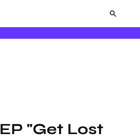
Open
Bloooz
Search
EP "Get Lost