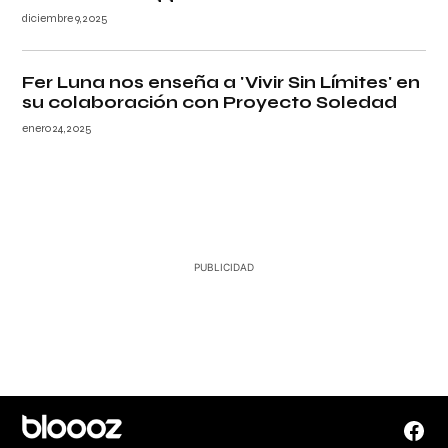
diciembre 9, 2025
Fer Luna nos enseña a 'Vivir Sin Límites' en
su colaboración con Proyecto Soledad
enero 24, 2025
Face