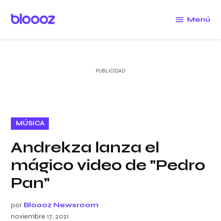
Saltar
al
Menú
Bloooz
contenido
PUBLICADO
MÚSICA
EN
Andrekza lanza el
mágico video de "Pedro
Pan"
por
Bloooz Newsroom
noviembre 17, 2021