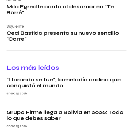
de
Mila Egred le canta al desamor en "Te
entradas
Borré"
Siguiente
Ceci Bastida presenta su nuevo sencillo
"Corre"
Los más leídos
"Llorando se fue", la melodía andina que
conquistó el mundo
enero 25, 2026
Grupo Firme llega a Bolivia en 2026: Todo
lo que debes saber
enero 25, 2026