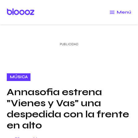
Saltar
al
Menú
Bloooz
contenido
PUBLICADO
MÚSICA
EN
Annasofia estrena
"Vienes y Vas" una
despedida con la frente
en alto