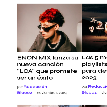
Las 5 m
ENON MIX lanza su
playlist
nueva canción
para de
"LCA" que promete
2023
ser un éxito
por
Redacci
por
Redacción
Bloooz
dic
Bloooz
noviembre 1, 2024