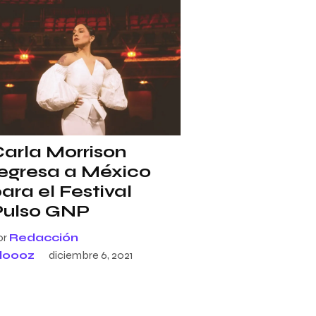
arla Morrison
regresa a México
ara el Festival
Pulso GNP
or
Redacción
loooz
diciembre 6, 2021