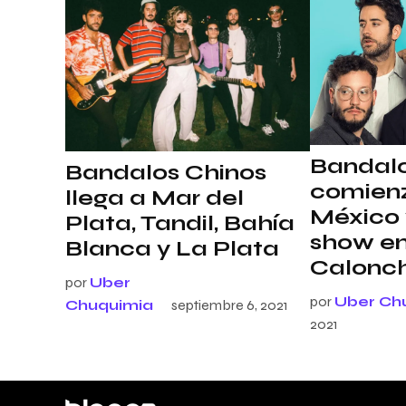
Bandalo
Bandalos Chinos
comienz
llega a Mar del
México 
Plata, Tandil, Bahía
show e
Blanca y La Plata
Calonc
por
Uber
por
Uber Ch
Chuquimia
septiembre 6, 2021
2021