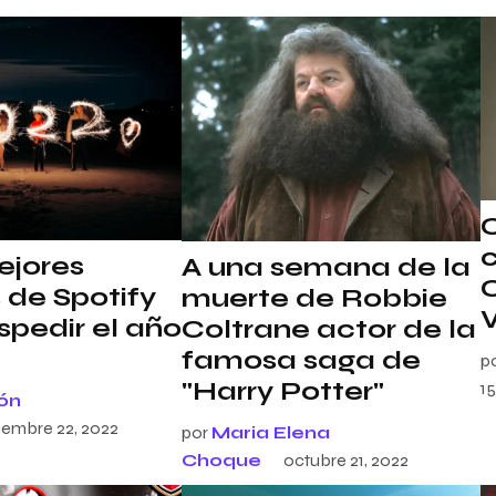
c
ejores
A una semana de la
C
s de Spotify
muerte de Robbie
spedir el año
Coltrane actor de la
famosa saga de
p
"Harry Potter"
15
ón
iembre 22, 2022
por
Maria Elena
Choque
octubre 21, 2022