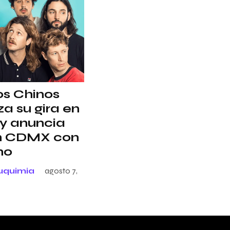
s Chinos
a su gira en
y anuncia
n CDMX con
ho
uquimia
agosto 7,