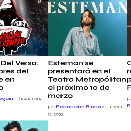
Del Verso:
Esteman se
C
res del
presentará en el
e en
Teatro Metropólitan
p
o
el próximo 10 de
marzo
eguin
febrero 10,
p
B
por
Redacción Bloooz
enero
12, 2022