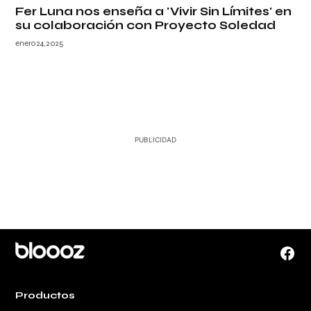
Fer Luna nos enseña a 'Vivir Sin Límites' en
su colaboración con Proyecto Soledad
enero 24, 2025
Face
Productos