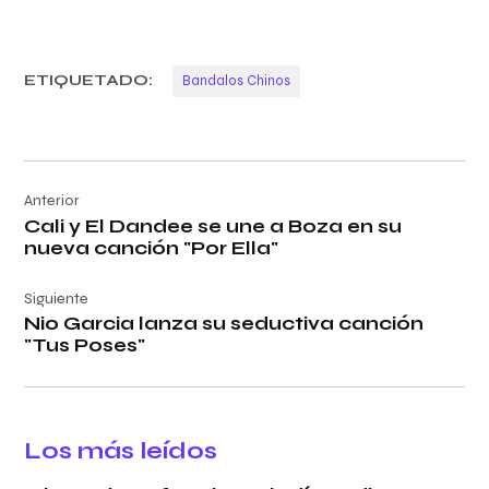
ETIQUETADO:
Bandalos Chinos
Navegación
Anterior
de
Cali y El Dandee se une a Boza en su
entradas
nueva canción "Por Ella"
Siguiente
Nio Garcia lanza su seductiva canción
"Tus Poses"
Los más leídos