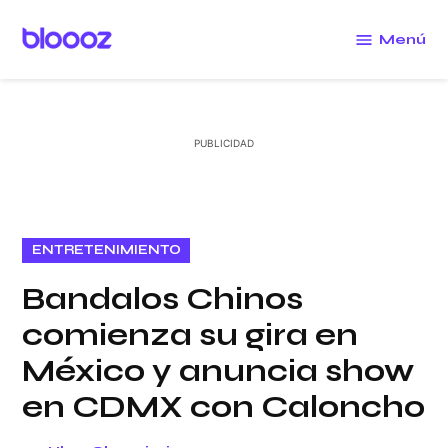
Saltar
al
Menú
Bloooz
contenido
PUBLICADO
ENTRETENIMIENTO
EN
Bandalos Chinos
comienza su gira en
México y anuncia show
en CDMX con Caloncho