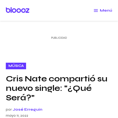
Saltar
al
Menú
Bloooz
contenido
PUBLICADO
MÚSICA
EN
Cris Nate compartió su
nuevo single: "¿Qué
Será?"
por
José Erreguin
mayo 11, 2022