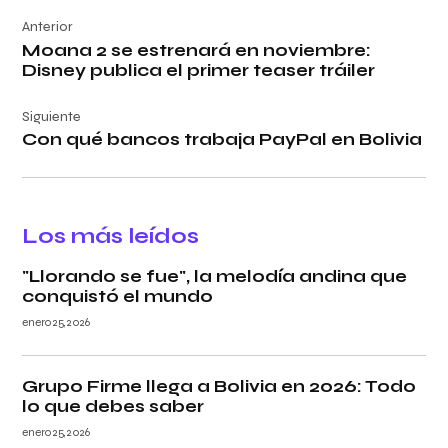
Navegación
Anterior
de
Moana 2 se estrenará en noviembre:
entradas
Disney publica el primer teaser tráiler
Siguiente
Con qué bancos trabaja PayPal en Bolivia
Los más leídos
"Llorando se fue", la melodía andina que
conquistó el mundo
enero 25, 2026
Grupo Firme llega a Bolivia en 2026: Todo
lo que debes saber
enero 25, 2026