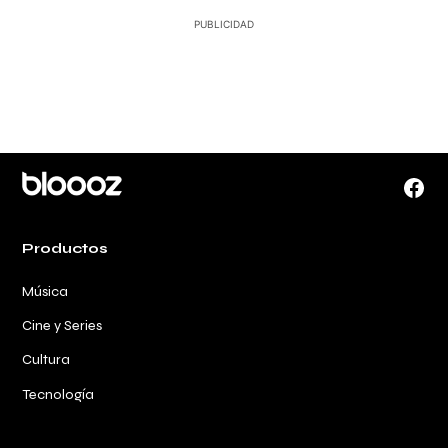
Face
Productos
Música
Cine y Series
Cultura
Tecnología