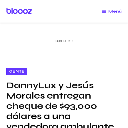
Saltar
al
Menú
Bloooz
contenido
PUBLICADO
GENTE
EN
DannyLux y Jesús
Morales entregan
cheque de $93,000
dólares a una
vendedora ambulante