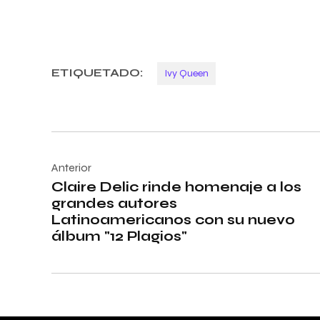
ETIQUETADO:
Ivy Queen
Navegación
de
Anterior
Claire Delic rinde homenaje a los
entradas
grandes autores
Latinoamericanos con su nuevo
álbum "12 Plagios"