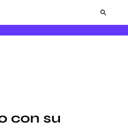
Open
Bloooz
Search
o con su