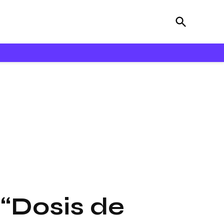
Open
Bloooz
Search
 “Dosis de