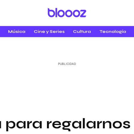
Música
Cine y Series
Cultura
Tecnología
 para regalarnos