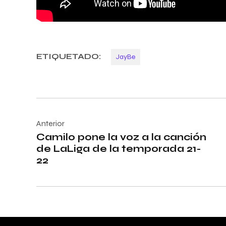
ETIQUETADO:
JayBe
Navegación
de
Anterior
Camilo pone la voz a la canción
entradas
de LaLiga de la temporada 21-
22