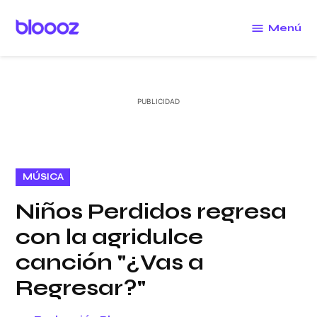
Saltar
al
Menú
Bloooz
contenido
PUBLICADO
MÚSICA
EN
Niños Perdidos regresa
con la agridulce
canción "¿Vas a
Regresar?"