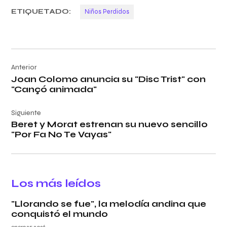
ETIQUETADO:
Niños Perdidos
Navegación
Anterior
de
Joan Colomo anuncia su "Disc Trist" con
entradas
"Cançó animada"
Siguiente
Beret y Morat estrenan su nuevo sencillo
"Por Fa No Te Vayas"
Los más leídos
"Llorando se fue", la melodía andina que
conquistó el mundo