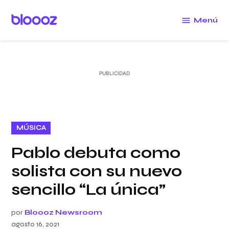
Saltar
al
Menú
Bloooz
contenido
PUBLICADO
MÚSICA
EN
Pablo debuta como
solista con su nuevo
sencillo “La única”
por
Bloooz Newsroom
agosto 16, 2021