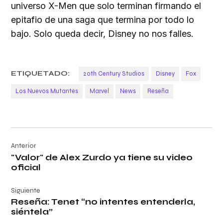
universo X-Men que solo terminan firmando el
epitafio de una saga que termina por todo lo
bajo. Solo queda decir, Disney no nos falles.
ETIQUETADO:
20th Century Studios
Disney
Fox
Los Nuevos Mutantes
Marvel
News
Reseña
Navegación
Anterior
de
"Valor" de Alex Zurdo ya tiene su video
entradas
oficial
Siguiente
Reseña: Tenet “no intentes entenderla,
siéntela”