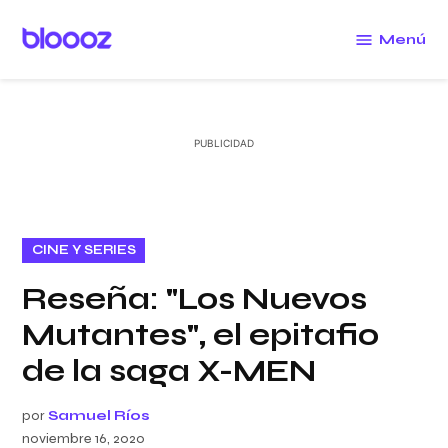
Saltar
al
Menú
Bloooz
contenido
PUBLICADO
CINE Y SERIES
EN
Reseña: "Los Nuevos
Mutantes", el epitafio
de la saga X-MEN
por
Samuel Ríos
noviembre 16, 2020