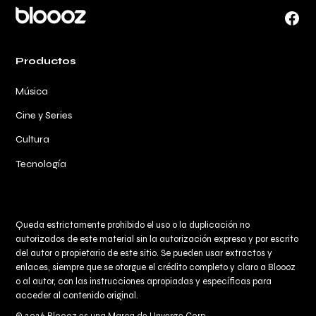
Face
Productos
Música
Cine y Series
Cultura
Tecnología
Queda estrictamente prohibido el uso o la duplicación no
autorizados de este material sin la autorización expresa y por escrito
del autor o propietario de este sitio. Se pueden usar extractos y
enlaces, siempre que se otorgue el crédito completo y claro a
Bloooz
o al autor, con las instrucciones apropiadas y específicas para
acceder al contenido original.
© 2026 Bloooz es una Marca de Unverge Corp.