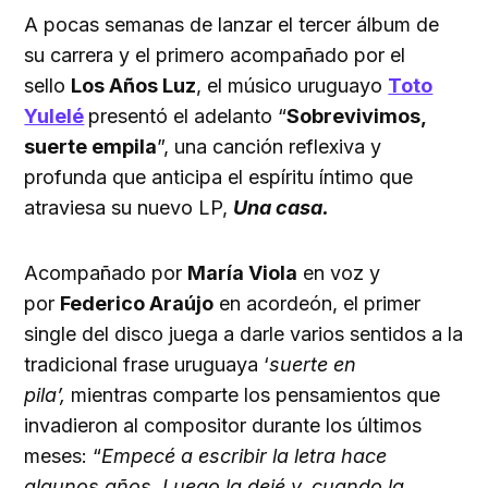
A pocas semanas de lanzar el tercer álbum de
su carrera y el primero acompañado por el
sello
Los Años Luz
, el músico uruguayo
Toto
Yulelé
presentó el adelanto “
Sobrevivimos,
suerte empila
”, una canción reflexiva y
profunda que anticipa el espíritu íntimo que
atraviesa su nuevo LP,
Una casa.
Acompañado por
María Viola
en voz y
por
Federico Araújo
en acordeón, el primer
single del disco juega a darle varios sentidos a la
tradicional frase uruguaya ‘
suerte en
pila’,
mientras comparte los pensamientos que
invadieron al compositor durante los últimos
meses: “
Empecé a escribir la letra hace
algunos años. Luego la dejé y, cuando la