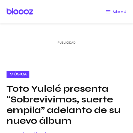
Saltar
al
Menú
Bloooz
contenido
PUBLICADO
MÚSICA
EN
Toto Yulelé presenta
“Sobrevivimos, suerte
empila” adelanto de su
nuevo álbum