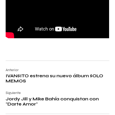
Navegación
Anterior
de
IVAN$ITO estrena su nuevo álbum $OLO
entradas
MEMOS
Siguiente
Jordy Jill y Mike Bahía conquistan con
"Darte Amor"