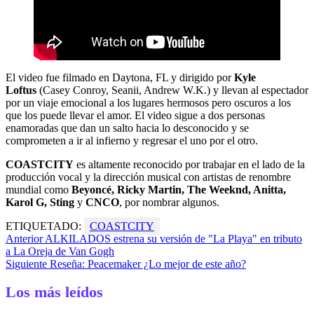
El video fue filmado en Daytona, FL y dirigido por
Kyle
Loftus
(Casey Conroy, Seanii, Andrew W.K.) y llevan al espectador
por un viaje emocional a los lugares hermosos pero oscuros a los
que los puede llevar el amor. El video sigue a dos personas
enamoradas que dan un salto hacia lo desconocido y se
comprometen a ir al infierno y regresar el uno por el otro.
COASTCITY
es altamente reconocido por trabajar en el lado de la
producción vocal y la dirección musical con artistas de renombre
mundial como
Beyoncé, Ricky Martin, The Weeknd, Anitta,
Karol G, Sting
y
CNCO
, por nombrar algunos.
ETIQUETADO:
COASTCITY
Navegación
Anterior
ALKILADOS estrena su versión de "La Playa" en tributo
a La Oreja de Van Gogh
de
Siguiente
Reseña: Peacemaker ¿Lo mejor de este año?
entradas
Los más leídos