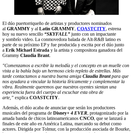
El dúo puertorriqueño de artistas y productores nominados
al
GRAMMY
y al
Latin GRAMMY
,
COASTCITY
, estrena
hoy su nuevo sencillo
“SKYFALL”
junto con un impactante
y sombrío video. La conmovedora balada de Alt-R&B latino es
parte de su próximo EP y fue producida y escrita por el dúo junto
a
Erik Michael Estrada
y la artista y compositora ganadora del
Grammy
Claudia Brant
.
"Comenzamos a escribir la melodía y el concepto en un muelle con
vista a la bahía bajo un hermoso cielo repleto de estrellas. Más
tarde contactamos a nuestra buena amiga
Claudia Brant
para que
nos ayudara a vincular la historia líricamente y complementar la
vibra. Realmente queremos que nuestros oyentes sientan una
experiencia fuera del cuerpo al escuchar esta obra de
arte,”
explica
COASTCITY
.
Además, el dúo acaba de anunciar que serán los productores
musicales del programa de
Disney+
4 EVER
, protagonizado por la
amada banda de chicos latinoamericanos
CNCO
, que se lanzará a
finales de este año en América Latina, marcando su debut como
actores. Dirigida por Tolmur, con la producción asociada de Bourke,