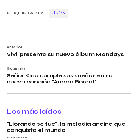
ETIQUETADO:
El Búho
Navegación
Anterior
de
ViVii presenta su nuevo álbum Mondays
entradas
Siguiente
Señor Kino cumple sus sueños en su
nueva canción "Aurora Boreal"
Los más leídos
"Llorando se fue", la melodía andina que
conquistó el mundo