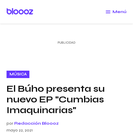
Saltar
al
Menú
Bloooz
contenido
PUBLICADO
MÚSICA
EN
El Búho presenta su
nuevo EP "Cumbias
Imaquinarias"
por
Redacción Bloooz
mayo 22, 2021