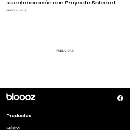
su colaboración con Proyecto Soledad
enero 24, 2025
Face
Productos
Música