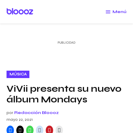
Saltar
al
Menú
Bloooz
contenido
PUBLICADO
MÚSICA
EN
ViVii presenta su nuevo
álbum Mondays
por
Redacción Bloooz
mayo 22, 2021