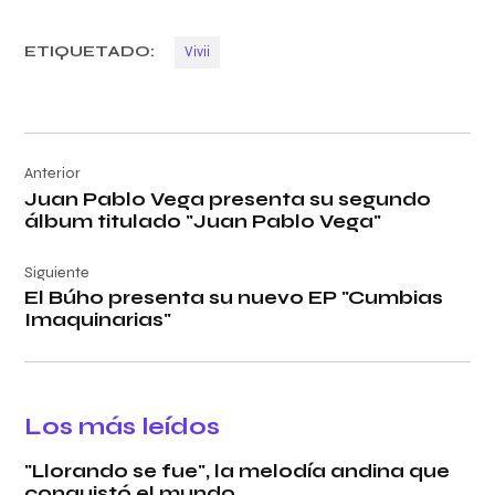
ETIQUETADO:
Vivii
Navegación
Anterior
de
Juan Pablo Vega presenta su segundo
entradas
álbum titulado "Juan Pablo Vega"
Siguiente
El Búho presenta su nuevo EP "Cumbias
Imaquinarias"
Los más leídos
"Llorando se fue", la melodía andina que
conquistó el mundo