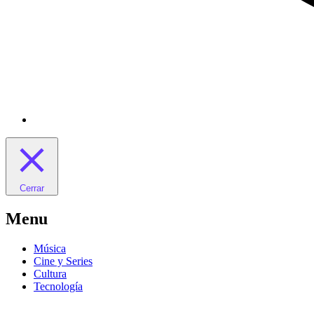
Cerrar
Menu
Música
Cine y Series
Cultura
Tecnología
Saltar