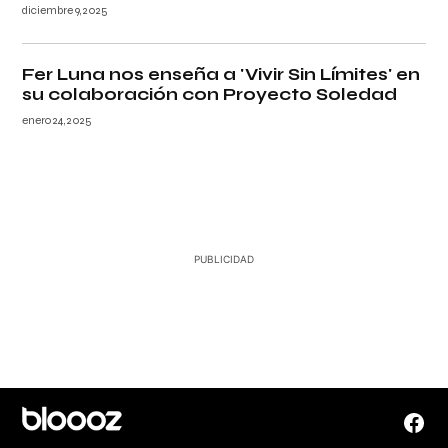
diciembre 9, 2025
Fer Luna nos enseña a 'Vivir Sin Límites' en
su colaboración con Proyecto Soledad
enero 24, 2025
Face