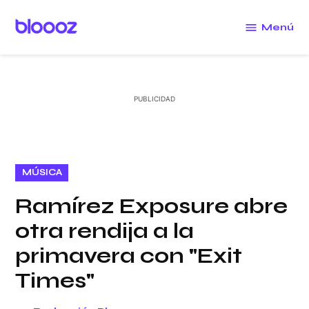
Saltar
al
Menú
Bloooz
contenido
PUBLICADO
MÚSICA
EN
Ramírez Exposure abre
otra rendija a la
primavera con "Exit
Times"