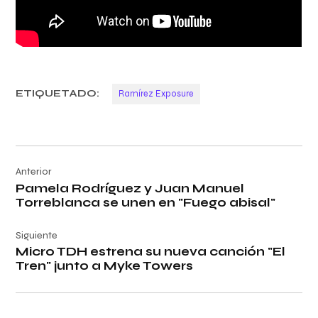
ETIQUETADO:
Ramírez Exposure
Navegación
Anterior
de
Pamela Rodríguez y Juan Manuel
entradas
Torreblanca se unen en "Fuego abisal"
Siguiente
Micro TDH estrena su nueva canción "El
Tren" junto a Myke Towers